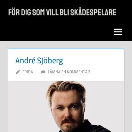
Hoppa
till
För
innehåll
dig
Meny
som
vill
André Sjöberg
bli
AUGUSTI 11, 2022
FRIDA
LÄMNA EN KOMMENTAR
skådespelare